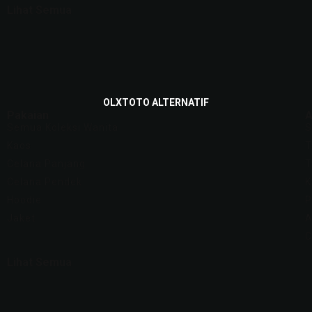
OLXTO
Lihat Semua
LINK 
UNTUK
HAMB
OLXTOTO ALTERNATIF
OLXTOTO
Pakaian
A
Semua Koleksi Wanita
S
Rp. 10.0
Kaos
T
Celana Panjang
T
4.9
4.5
dari
Celana Pendek
K
5
HT OFFICIAL
Hoodie
P
bintang,
nilai
OLXTOTO
Jaket
A
rating
C
rata-
OLXTOTO A
rata.
Read
Lihat Semua
13
OLXTOTO B
Reviews.
Tautan
OLXTOTO LI
halaman