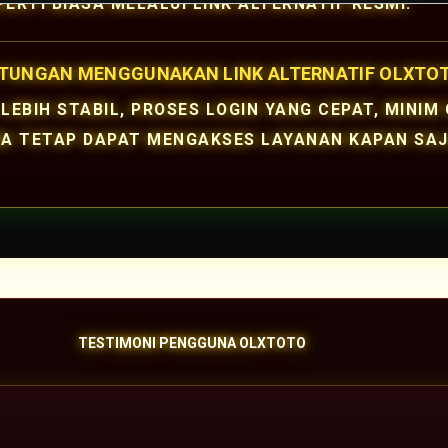
PERTI BIASA MELALUI LINK ALTERNATIF RESMI.
TUNGAN MENGGUNAKAN LINK ALTERNATIF OLXTO
EBIH STABIL, PROSES LOGIN YANG CEPAT, MINI
A TETAP DAPAT MENGAKSES LAYANAN KAPAN SAJ
TESTIMONI PENGGUNA OLXTOTO