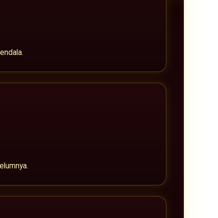
endala.
belumnya.