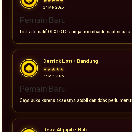
★★★★★
24 Mei 2026
Pemain Baru
Link alternatif OLXTOTO sangat membantu saat situs uta
Derrick Lott • Bandung
★★★★★
26 Mei 2026
Pemain Baru
Saya suka karena aksesnya stabil dan tidak perlu menu
Reza Algajali • Bali