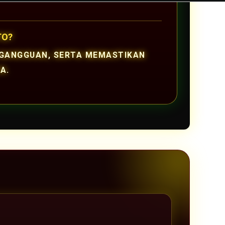
TO?
M GANGGUAN, SERTA MEMASTIKAN
A.