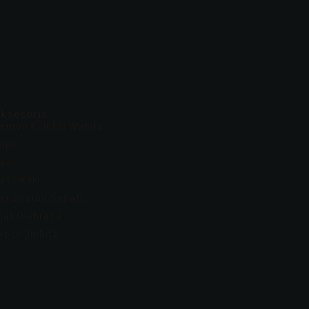
TO | MENYEDIAKAN
ALTERNATIF STABIL
 LOGIN TANPA
ATAN
 LOGIN
ksesoris
|
2514-H1N03621452
emua Koleksi Wanita
00
opi
as
(995.771)
Tulis ulasan
aos Kaki
erawatan Sepatu
OLXTOTO LOGIN
OLXTOTO LINK
lat Olahraga
rocs Jibbitz
LTERNATIF
OLXTOTO PROMO
ONUS
OLXTOTO 2026
NK ALTERNATIF