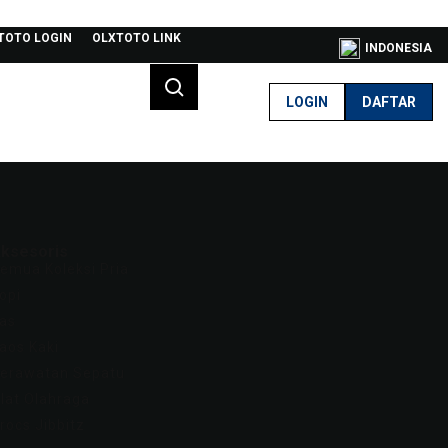
TOTO LOGIN
OLXTOTO LINK
INDONESIA
CARI
LOGIN
DAFTAR
ksesoris
OGIN
emua Koleksi Pria
opi
as
aos Kaki
erawatan Sepatu
lat Olahraga
rocs Jibbitz