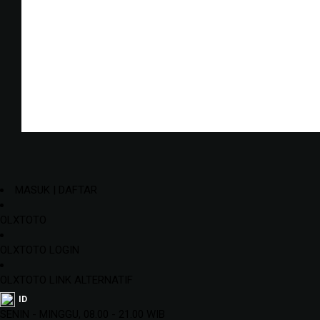
LINK ALTERNATIF OLXTOTO ADALAH ALA
MENGAKSES PLATFORM KETI
APAKA
YA, LINK ALTERNATIF RESMI OLXTOTO D
PENGGUNA
KAPA
MASUK | DAFTAR
ANDA DAPAT MENGGUNAKAN LINK ALTERN
OLXTOTO
TEKNIS, 
OLXTOTO LOGIN
APAKAH DATA 
OLXTOTO LINK ALTERNATIF
TENTU SAJA. SEMUA DATA AKUN, RIWA
ID
SENIN - MINGGU, 08.00 - 21.00 WIB