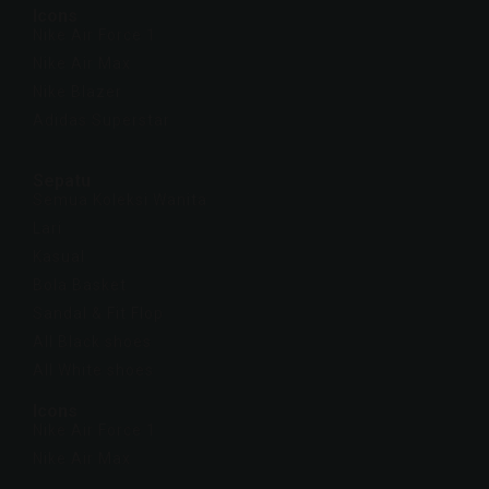
end
Icons
of
Nike Air Force 1
the
Nike Air Max
images
Nike Blazer
gallery
Adidas Superstar
Sepatu
Semua Koleksi Wanita
Lari
Kasual
Bola Basket
Sandal & Fit Flop
All Black shoes
All White shoes
Icons
Nike Air Force 1
Nike Air Max